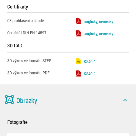
Certifikaty
CE prohlášení o shodě
anglicky, německy
Certifikát DIN EN 14597
anglicky, německy
3D CAD
3D výkres ve formátu STEP
KS40-1
3D výkres ve formátu PDF
KS40-1
format_shapes
Obrázky
expand_less
Fotografie