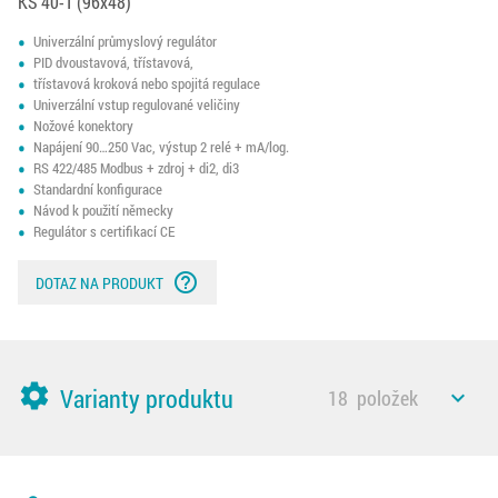
KS 40-1 (96x48)
Univerzální průmyslový regulátor
PID dvoustavová, třístavová,
třístavová kroková nebo spojitá regulace
Univerzální vstup regulované veličiny
Nožové konektory
Napájení 90…250 Vac, výstup 2 relé + mA/log.
RS 422/485 Modbus + zdroj + di2, di3
Standardní konfigurace
Návod k použití německy
Regulátor s certifikací CE
help_outline
DOTAZ NA PRODUKT
settings
Varianty produktu
18
položek
expand_less