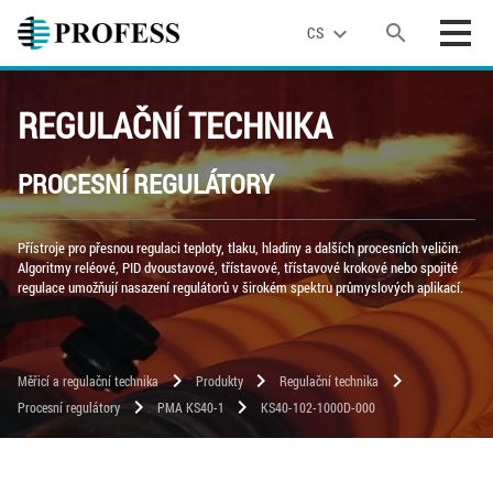
search
expand_more
CS
REGULAČNÍ TECHNIKA
PROCESNÍ REGULÁTORY
Přístroje pro přesnou regulaci teploty, tlaku, hladiny a dalších procesních veličin.
Algoritmy reléové, PID dvoustavové, třístavové, třístavové krokové nebo spojité
regulace umožňují nasazení regulátorů v širokém spektru průmyslových aplikací.
chevron_right
chevron_right
chevron_right
Měřicí a regulační technika
Produkty
Regulační technika
chevron_right
chevron_right
Procesní regulátory
PMA KS40-1
KS40-102-1000D-000