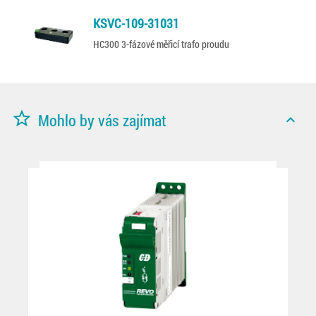
KSVC-109-31031
HC300 3-fázové měřicí trafo proudu
star_border
Mohlo by vás zajímat
expand_less