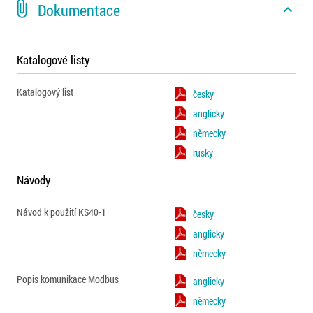
attach_file
Dokumentace
expand_less
Katalogové listy
Katalogový list
česky
anglicky
německy
rusky
Návody
Návod k použití KS40-1
česky
anglicky
německy
Popis komunikace Modbus
anglicky
německy