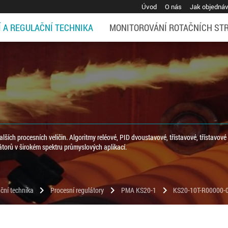
Úvod
O nás
Jak objedná
Í A REGULAČNÍ TECHNIKA
MONITOROVÁNÍ ROTAČNÍCH ST
dalších procesních veličin. Algoritmy reléové, PID dvoustavové, třístavové, třístavové
átorů v širokém spektru průmyslových aplikací.
chevron_right
chevron_right
chevron_right
ční technika
Procesní regulátory
PMA KS20-1
KS20-10T-R00000-