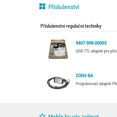
widgets
Příslušenství
Příslušenství regulační techniky
9407-998-00003
USB-TTL adaptér pro pří
CONV-BA
Programovací adaptér 
star_border
Mohlo by vás zajímat