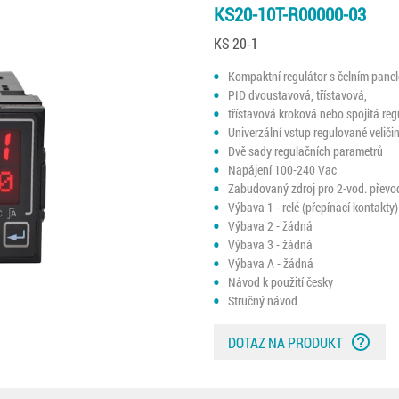
KS20-10T-R00000-03
KS 20-1
Kompaktní regulátor s čelním pan
PID dvoustavová, třístavová,
třístavová kroková nebo spojitá reg
Univerzální vstup regulované veliči
Dvě sady regulačních parametrů
Napájení 100-240 Vac
Zabudovaný zdroj pro 2-vod. převo
Výbava 1 - relé (přepínací kontakty)
Výbava 2 - žádná
Výbava 3 - žádná
Výbava A - žádná
Návod k použití česky
Stručný návod
help_outline
DOTAZ NA PRODUKT