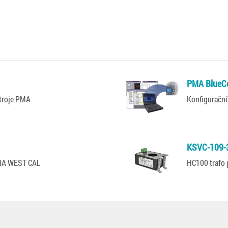
PMA BlueCo
stroje PMA
Konfigurační
KSVC-109-
PMA WEST CAL
HC100 trafo