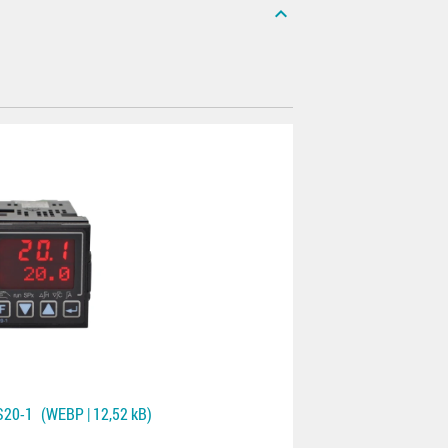
expand_less
S20-1
(WEBP | 12,52 kB)