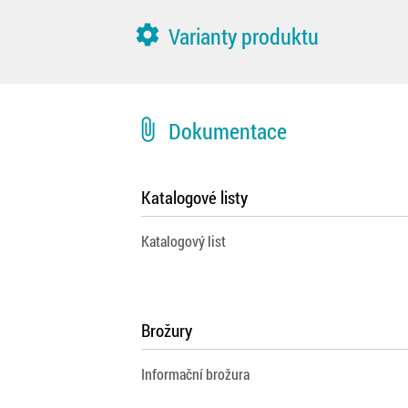
settings
Varianty produktu
attach_file
Dokumentace
Katalogové listy
Katalogový list
Brožury
Informační brožura