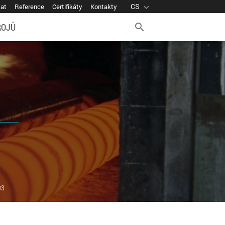
CS
expand_more
vat
Reference
Certifikáty
Kontakty
ROJŮ
search
03