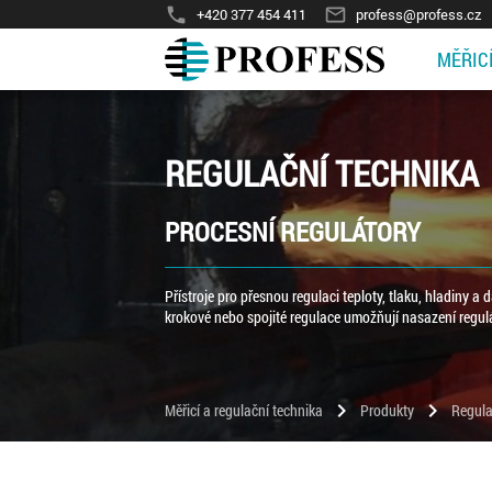
phone
mail_outline
+420 377 454 411
profess@profess.cz
MĚŘIC
REGULAČNÍ TECHNIKA
PROCESNÍ REGULÁTORY
Přístroje pro přesnou regulaci teploty, tlaku, hladiny a 
krokové nebo spojité regulace umožňují nasazení regul
chevron_right
chevron_right
Měřicí a regulační technika
Produkty
Regula