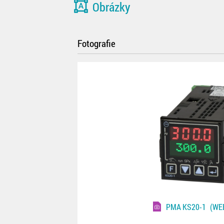
format_shapes
Obrázky
Fotografie
PMA KS20-1
(WEB