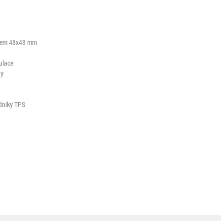
elem 48x48 mm
ulace
ny
dníky TPS