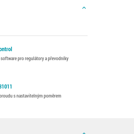
expand_less
ntrol
 software pro regulátory a převodníky
31011
 proudu s nastavitelným poměrem
expand_less