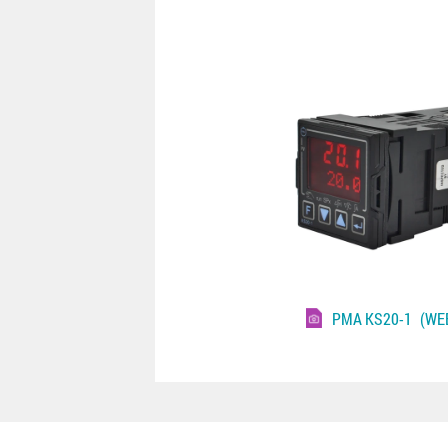
PMA KS20-1
(WEB