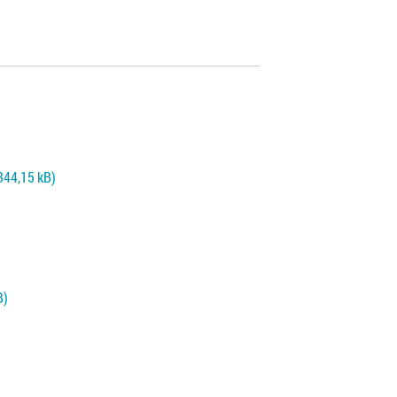
 344,15 kB)
B)