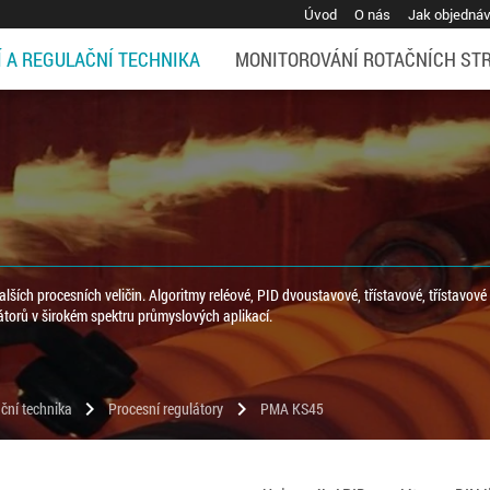
Úvod
O nás
Jak objedná
Í A REGULAČNÍ TECHNIKA
MONITOROVÁNÍ ROTAČNÍCH ST
dalších procesních veličin. Algoritmy reléové, PID dvoustavové, třístavové, třístavové
átorů v širokém spektru průmyslových aplikací.
chevron_right
chevron_right
ční technika
Procesní regulátory
PMA KS45