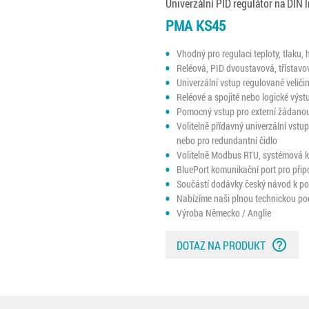
Univerzální PID regulátor na DIN l
PMA KS45
Vhodný pro regulaci teploty, tlaku, 
Reléová, PID dvoustavová, třístavov
Univerzální vstup regulované veličiny
Reléové a spojité nebo logické výst
Pomocný vstup pro externí žádano
Volitelně přídavný univerzální vstu
nebo pro redundantní čidlo
Volitelně Modbus RTU, systémová
BluePort komunikační port pro přip
Součástí dodávky český návod k po
Nabízíme naši plnou technickou po
Výroba Německo / Anglie
help_outline
DOTAZ NA PRODUKT