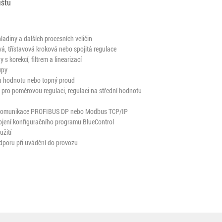
ištu
hladiny a dalších procesních veličin
á, třístavová kroková nebo spojitá regulace
 s korekcí, filtrem a linearizací
upy
u hodnotu nebo topný proud
p pro poměrovou regulaci, regulaci na střední hodnotu
 komunikace PROFIBUS DP nebo Modbus TCP/IP
ojení konfiguračního programu BlueControl
užití
dporu při uvádění do provozu