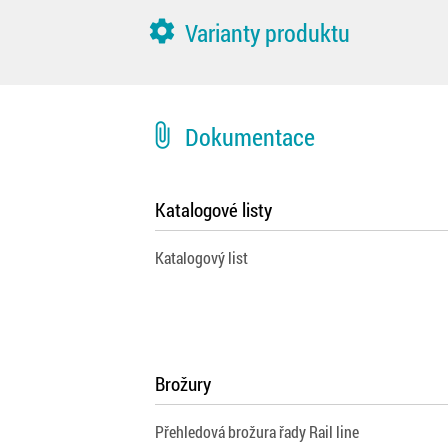
settings
Varianty produktu
attach_file
Dokumentace
Katalogové listy
Katalogový list
Brožury
Přehledová brožura řady Rail line