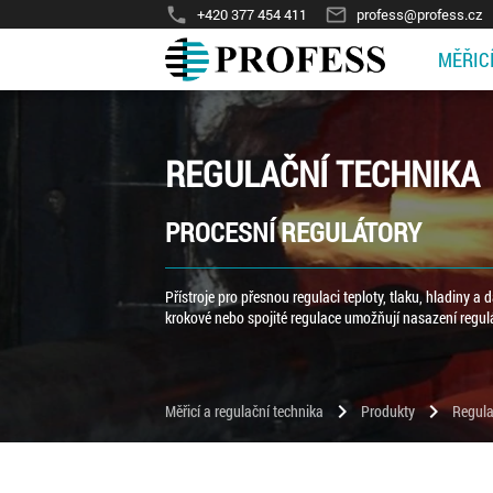
phone
mail_outline
+420 377 454 411
profess@profess.cz
MĚŘIC
REGULAČNÍ TECHNIKA
PROCESNÍ REGULÁTORY
Přístroje pro přesnou regulaci teploty, tlaku, hladiny a 
krokové nebo spojité regulace umožňují nasazení regul
chevron_right
chevron_right
Měřicí a regulační technika
Produkty
Regula