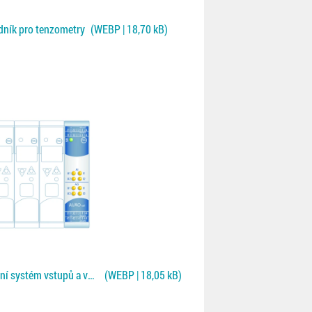
odník pro tenzometry
(WEBP | 18,70 kB)
Rail line RL400 - modulární systém vstupů a výstupů
(WEBP | 18,05 kB)