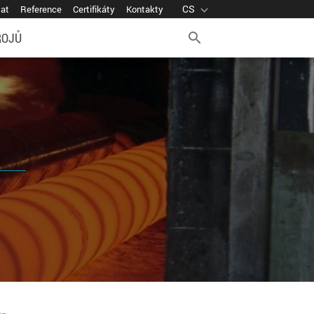
CS
expand_more
vat
Reference
Certifikáty
Kontakty
ROJŮ
search