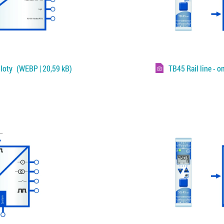
ploty
(WEBP | 20,59 kB)
TB45 Rail line - 