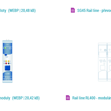
ploty
(WEBP | 20,48 kB)
SG45 Rail line - přev
 moduly
(WEBP | 20,42 kB)