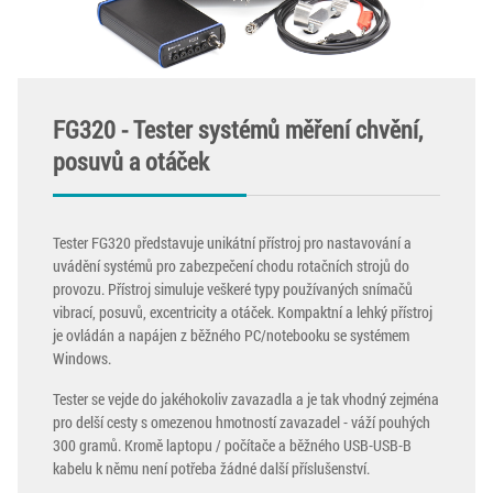
FG320 - Tester systémů měření chvění,
posuvů a otáček
Tester FG320 představuje unikátní přístroj pro nastavování a
uvádění systémů pro zabezpečení chodu rotačních strojů do
provozu. Přístroj simuluje veškeré typy používaných snímačů
vibrací, posuvů, excentricity a otáček. Kompaktní a lehký přístroj
je ovládán a napájen z běžného PC/notebooku se systémem
Windows.
Tester se vejde do jakéhokoliv zavazadla a je tak vhodný zejména
pro delší cesty s omezenou hmotností zavazadel - váží pouhých
300 gramů. Kromě laptopu / počítače a běžného USB-USB-B
kabelu k němu není potřeba žádné další příslušenství.