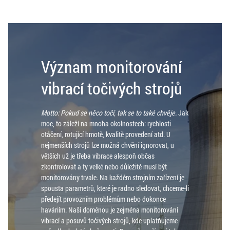
Význam monitorování
vibrací točivých strojů
Motto: Pokud se něco točí, tak se to také chvěje.
Jak
moc, to záleží na mnoha okolnostech: rychlosti
otáčení, rotující hmotě, kvalitě provedení atd. U
nejmenších strojů lze možná chvění ignorovat, u
větších už je třeba vibrace alespoň občas
zkontrolovat a ty velké nebo důležité musí být
monitorovány trvale. Na každém strojním zařízení je
spousta parametrů, které je radno sledovat, chceme-li
předejít provozním problémům nebo dokonce
haváriím. Naší doménou je zejména monitorování
vibrací a posuvů točivých strojů, kde uplatňujeme