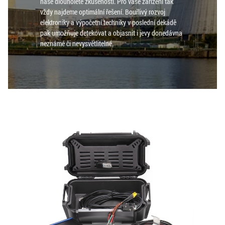
naše dlouholeté zkušenosti. Pro vaše zařízení tak
vždy najdeme optimální řešení. Bouřlivý rozvoj
elektroniky a výpočetní techniky v poslední dekádě
pak umožňuje detekovat a objasnit i jevy donedávna
neznámé či nevysvětlitelné.