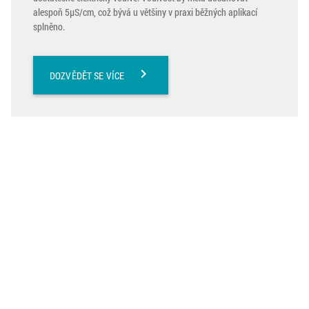
alespoň 5μS/cm, což bývá u většiny v praxi běžných aplikací
splněno.
chevron_right
DOZVĚDĚT SE VÍCE
Přístroje Baumer pro
měření tlaku, teploty,
hladiny, koncentrace a
průtoku