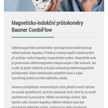
Magneticko-indukční průtokoměry
Baumer CombiFlow
Elektromagnetické průtokoměry využívají bezkontaktní princip
měření průtoku kapaliny. Průtok je úměrný napětí indukovaného
při průtoku vodivé kapaliny magnetickým polem. Magnetické pole
je generováno elektromagnetem integrovaným v těle snímače. Na
rozdíl od jiných měřicích principů neobsahují elektromagnetické
průtokoměry žádné mechanické pohyblivé části a nijak
neovlivňují průtok ani tlak měřeného média.
Absence pohyblivých mechanických části přináší rovněž výhodu
ve vysoké spolehlivosti, protože neexistují části, které by se mohli
opotřebovat či porouchat. Měření neovlivňuje složení, tlak,
teplota nebo hustota kapaliny. Měřené médium musí být
dostatečně elektricky vodivé. Vodivost by měla dosahovat