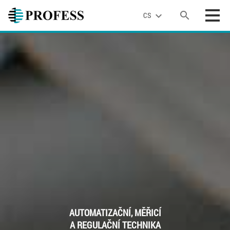
search
expand_more
CS
AUTOMATIZAČNÍ, MĚŘICÍ
A REGULAČNÍ TECHNIKA