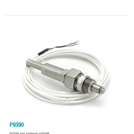
P9390
Držák pro snímač otáček