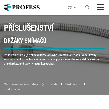
search
expand_more
CS
PŘÍSLUŠENSTVÍ
DRŽÁKY SNÍMAČŮ
Při měření vibrací je velice důležité správné umístění snímačů. Naše držáky
zajišťují stabilní montáž a výrazně usnadňují přesné nastavení čidel. Nabízíme
standardizované typy i vlastní konstrukci.
chevron_right
chevron_right
chevron_right
Monitorování rotačních strojů
Produkty
Příslušenství
Držáky snímačů