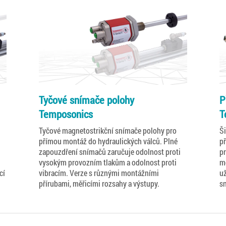
Tyčové snímače polohy
P
Temposonics
T
Tyčové magnetostrikční snímače polohy pro
Š
přímou montáž do hydraulických válců. Plné
př
zapouzdření snímačů zaručuje odolnost proti
p
vysokým provozním tlakům a odolnost proti
m
cí
vibracím. Verze s různými montážními
už
přírubami, měřicími rozsahy a výstupy.
s