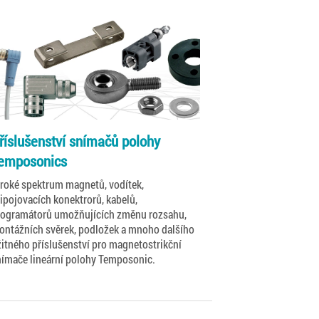
říslušenství snímačů polohy
emposonics
iroké spektrum magnetů, vodítek,
ipojovacích konektrorů, kabelů,
rogramátorů umožňujících změnu rozsahu,
ontážních svěrek, podložek a mnoho dalšího
itného příslušenství pro magnetostrikční
nímače lineární polohy Temposonic.