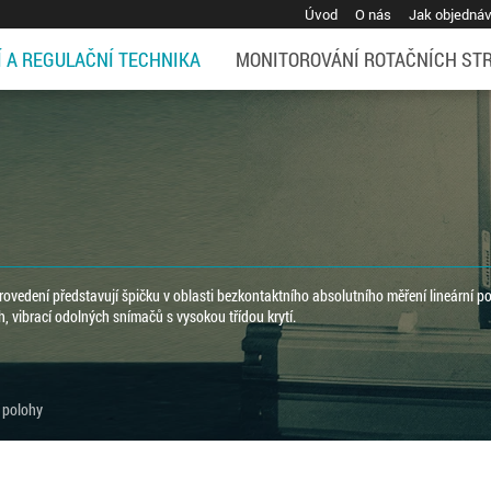
Úvod
O nás
Jak objedná
Í A REGULAČNÍ TECHNIKA
MONITOROVÁNÍ ROTAČNÍCH ST
vedení představují špičku v oblasti bezkontaktního absolutního měření lineární po
, vibrací odolných snímačů s vysokou třídou krytí.
 polohy