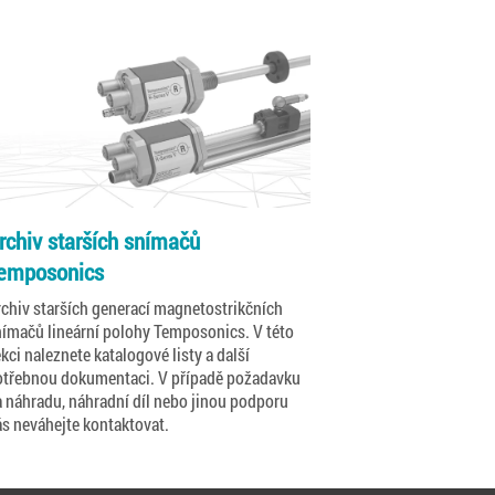
rchiv starších snímačů
emposonics
chiv starších generací magnetostrikčních
nímačů lineární polohy Temposonics. V této
kci naleznete katalogové listy a další
otřebnou dokumentaci. V případě požadavku
 náhradu, náhradní díl nebo jinou podporu
s neváhejte kontaktovat.