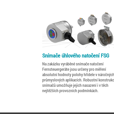
Snímače úhlového natočení FSG
Na zakázku vyráběné snímače natočení
Fernsteuergeräte jsou určeny pro měření
absolutní hodnoty polohy hřídele v náročnýc
průmyslových aplikacích. Robustní konstruk
snímačů umožňuje jejich nasazení i v těch
nejtěžších provozních podmínkách.