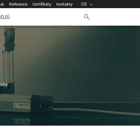
CS
expand_more
vat
Reference
Certifikáty
Kontakty
ROJŮ
search
lohy.