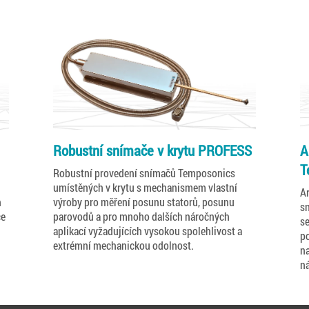
Robustní snímače v krytu PROFESS
A
T
Robustní provedení snímačů Temposonics
umístěných v krytu s mechanismem vlastní
Ar
h
výroby pro měření posunu statorů, posunu
s
ce
parovodů a pro mnoho dalších náročných
se
aplikací vyžadujících vysokou spolehlivost a
p
extrémní mechanickou odolnost.
na
ná