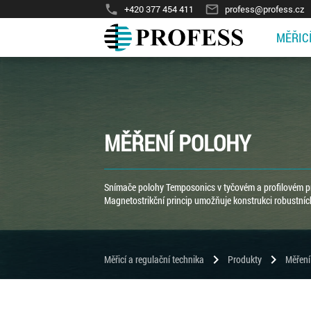
phone
mail_outline
+420 377 454 411
profess@profess.cz
MĚŘIC
MĚŘENÍ POLOHY
Snímače polohy Temposonics v tyčovém a profilovém pro
Magnetostrikční princip umožňuje konstrukci robustních
chevron_right
chevron_right
Měřicí a regulační technika
Produkty
Měření