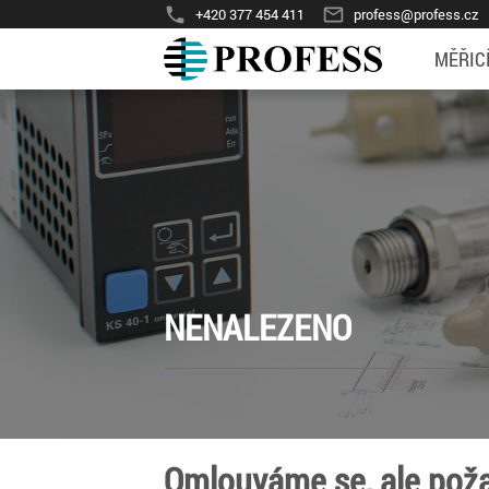
phone
mail_outline
+420 377 454 411
profess@profess.cz
MĚŘIC
NENALEZENO
Omlouváme se, ale poža