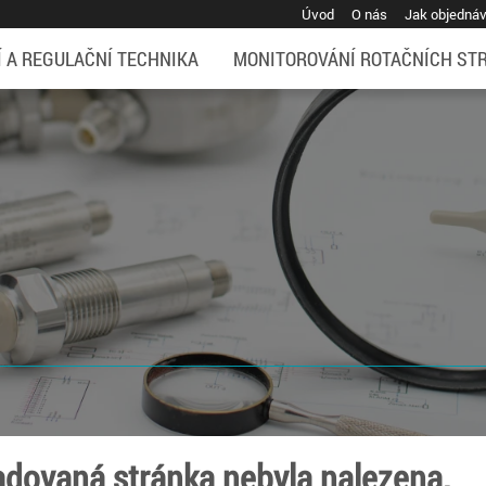
Úvod
O nás
Jak objedná
Í A REGULAČNÍ TECHNIKA
MONITOROVÁNÍ ROTAČNÍCH ST
dovaná stránka nebyla nalezena.