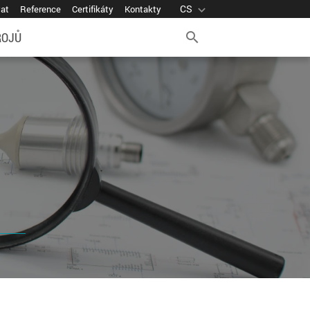
CS
expand_more
vat
Reference
Certifikáty
Kontakty
ROJŮ
search