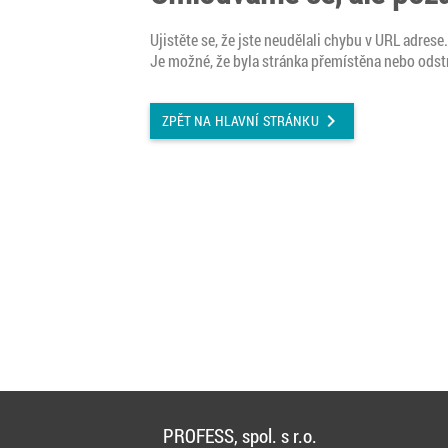
Ujistěte se, že jste neudělali chybu v URL adrese
Je možné, že byla stránka přemístěna nebo odst
chevron_right
ZPĚT NA HLAVNÍ STRÁNKU
PROFESS, spol. s r.o.