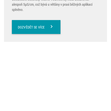
alespoň 5μS/cm, což bývá u většiny v praxi běžných aplikací
splněno.
chevron_right
DOZVĚDĚT SE VÍCE
Přístroje Baumer pro
měření tlaku, teploty,
hladiny, koncentrace a
průtoku