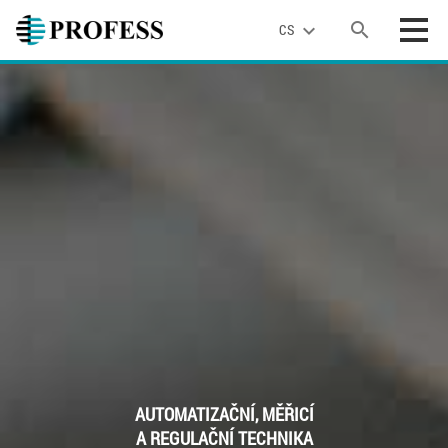
search
expand_more
CS
AUTOMATIZAČNÍ, MĚŘICÍ
A REGULAČNÍ TECHNIKA