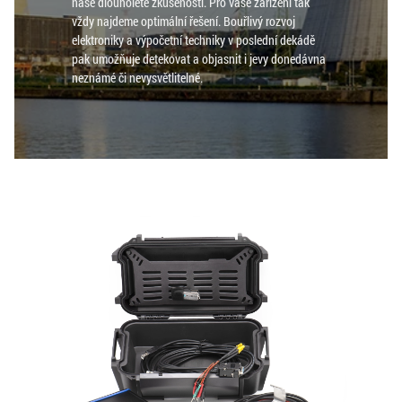
naše dlouholeté zkušenosti. Pro vaše zařízení tak
vždy najdeme optimální řešení. Bouřlivý rozvoj
elektroniky a výpočetní techniky v poslední dekádě
pak umožňuje detekovat a objasnit i jevy donedávna
neznámé či nevysvětlitelné.