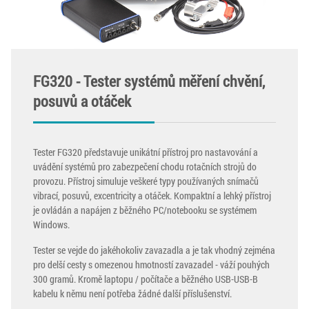
FG320 - Tester systémů měření chvění,
posuvů a otáček
Tester FG320 představuje unikátní přístroj pro nastavování a
uvádění systémů pro zabezpečení chodu rotačních strojů do
provozu. Přístroj simuluje veškeré typy používaných snímačů
vibrací, posuvů, excentricity a otáček. Kompaktní a lehký přístroj
je ovládán a napájen z běžného PC/notebooku se systémem
Windows.
Tester se vejde do jakéhokoliv zavazadla a je tak vhodný zejména
pro delší cesty s omezenou hmotností zavazadel - váží pouhých
300 gramů. Kromě laptopu / počítače a běžného USB-USB-B
kabelu k němu není potřeba žádné další příslušenství.