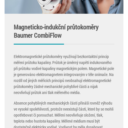
Magneticko-indukční průtokoměry
Baumer CombiFlow
Elektromagnetické průtokoměry využívají bezkontaktní princip
měření průtoku kapaliny. Průtok je úměrný napětí indukovaného
při průtoku vodivé kapaliny magnetickým polem. Magnetické pole
je generováno elektromagnetem integrovaným v těle snímače. Na
rozdíl od jiných měřicích principů neobsahují elektromagnetické
průtokoměry žádné mechanické pohyblivé části a nijak
neovlivňují průtok ani tlak měřeného média.
Absence pohyblivých mechanických části přináší rovněž výhodu
ve vysoké spolehlivosti, protože neexistují části, které by se mohli
opotřebovat či porouchat. Měření neovlivňuje složení, tlak,
teplota nebo hustota kapaliny. Měřené médium musí být
dostatečně elektricky vodivé. Vodivost by měla dosahovat