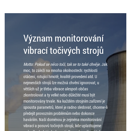
Význam monitorování
vibrací točivých strojů
Motto: Pokud se něco točí, tak se to také chvěje.
Jak
moc, to záleží na mnoha okolnostech: rychlosti
otáčení, rotující hmotě, kvalitě provedení atd. U
nejmenších strojů lze možná chvění ignorovat, u
větších už je třeba vibrace alespoň občas
zkontrolovat a ty velké nebo důležité musí být
monitorovány trvale. Na každém strojním zařízení je
spousta parametrů, které je radno sledovat, chceme-li
předejít provozním problémům nebo dokonce
haváriím. Naší doménou je zejména monitorování
vibrací a posuvů točivých strojů, kde uplatňujeme