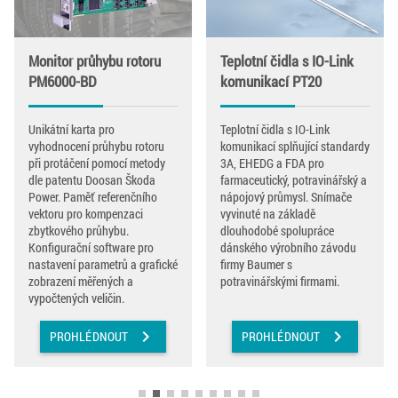
Monitor průhybu rotoru
Teplotní čidla s IO-Link
PM6000-BD
komunikací PT20
Unikátní karta pro
Teplotní čidla s IO-Link
vyhodnocení průhybu rotoru
komunikací splňující standardy
při protáčení pomocí metody
3A, EHEDG a FDA pro
dle patentu Doosan Škoda
farmaceutický, potravinářský a
Power. Paměť referenčního
nápojový průmysl. Snímače
vektoru pro kompenzaci
vyvinuté na základě
zbytkového průhybu.
dlouhodobé spolupráce
Konfigurační software pro
dánského výrobního závodu
nastavení parametrů a grafické
firmy Baumer s
zobrazení měřených a
potravinářskými firmami.
vypočtených veličin.
chevron_right
chevron_right
PROHLÉDNOUT
PROHLÉDNOUT