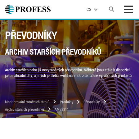
search
expand_more
CS
PŘEVODNÍKY
ARCHIV STARŠÍCH PŘEVODNÍKŮ
Archiv starších nebo již nevyráběných převodníků. Některé jsou stále k dispozici
jako náhradní díly, u jiných je třeba zvolit náhradu z aktuálně vyráběných produktů.
chevron_right
chevron_right
chevron_right
Monitorování rotačních strojů
Produkty
Převodníky
chevron_right
Archiv starších převodníků
AMS3311