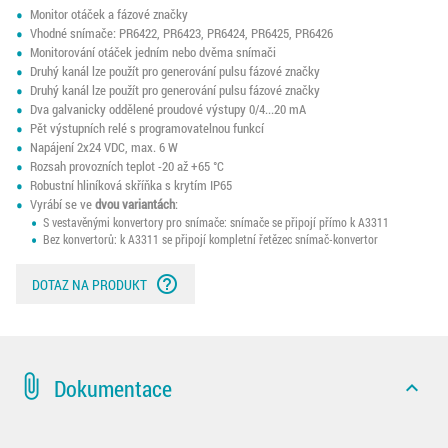
Monitor otáček a fázové značky
Vhodné snímače: PR6422, PR6423, PR6424, PR6425, PR6426
Monitorování otáček jedním nebo dvěma snímači
Druhý kanál lze použít pro generování pulsu fázové značky
Druhý kanál lze použít pro generování pulsu fázové značky
Dva galvanicky oddělené proudové výstupy 0/4...20 mA
Pět výstupních relé s programovatelnou funkcí
Napájení 2x24 VDC, max. 6 W
Rozsah provozních teplot -20 až +65 °C
Robustní hliníková skříňka s krytím IP65
Vyrábí se ve
dvou variantách
:
S vestavěnými konvertory pro snímače: snímače se připojí přímo k A3311
Bez konvertorů: k A3311 se připojí kompletní řetězec snímač-konvertor
help_outline
DOTAZ NA PRODUKT
attach_file
Dokumentace
expand_less