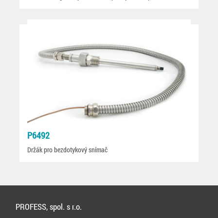
P6492
Držák pro bezdotykový snímač
PROFESS, spol. s r.o.