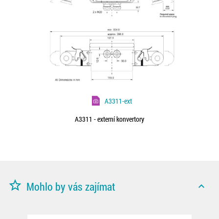
A3311-ext
A3311 - externí konvertory
star_border
Mohlo by vás zajímat
expand_less