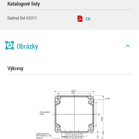
Katalogové listy
Datový list A3311
EN
format_shapes
Obrázky
expand_less
Výkresy