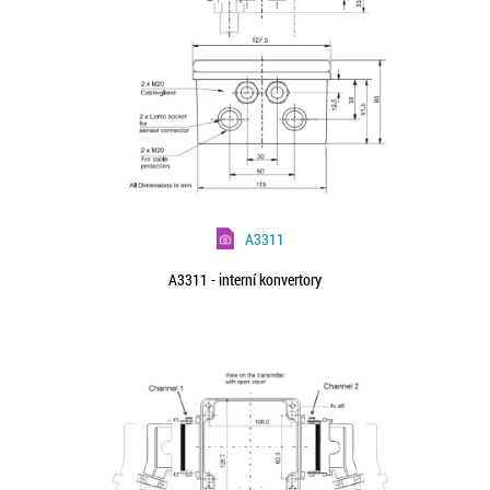
A3311
A3311 - interní konvertory