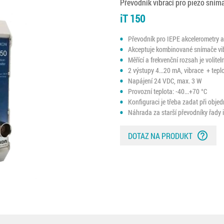
Převodník vibrací pro piezo sním
iT 150
Převodník pro IEPE akcelerometry a
Akceptuje kombinované snímače vib
Měřící a frekvenční rozsah je volitel
2 výstupy 4...20 mA, vibrace + tepl
Napájení 24 VDC, max. 3 W
Provozní teplota: -40...+70 °C
Konfiguraci je třeba zadat při obje
Náhrada za starší převodníky řady
help_outline
DOTAZ NA PRODUKT