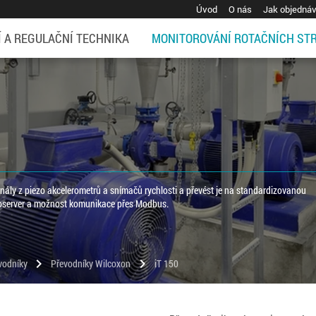
Úvod
O nás
Jak objedná
Í A REGULAČNÍ TECHNIKA
MONITOROVÁNÍ ROTAČNÍCH ST
nály z piezo akcelerometrů a snímačů rychlosti a převést je na standardizovanou
bserver a možnost komunikace přes Modbus.
chevron_right
chevron_right
vodníky
Převodníky Wilcoxon
iT 150