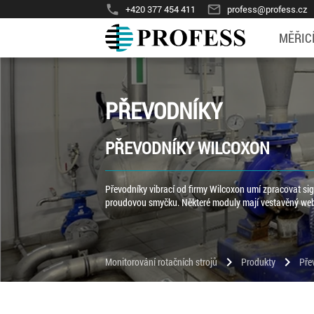
phone
mail_outline
+420 377 454 411
profess@profess.cz
MĚŘIC
PŘEVODNÍKY
PŘEVODNÍKY WILCOXON
Převodníky vibrací od firmy Wilcoxon umí zpracovat sig
proudovou smyčku. Některé moduly mají vestavěný we
chevron_right
chevron_right
Monitorování rotačních strojů
Produkty
Pře