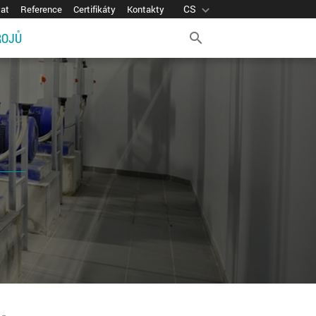
CS
expand_more
vat
Reference
Certifikáty
Kontakty
ROJŮ
search