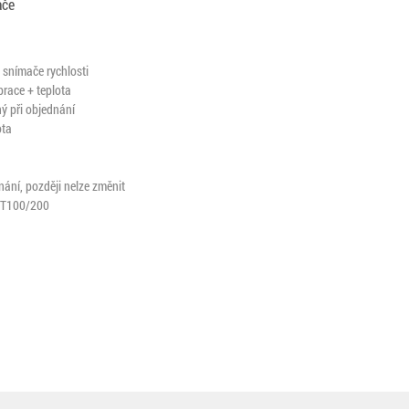
ače
 snímače rychlosti
race + teplota
ný při objednání
ota
dnání, později nelze změnit
 iT100/200