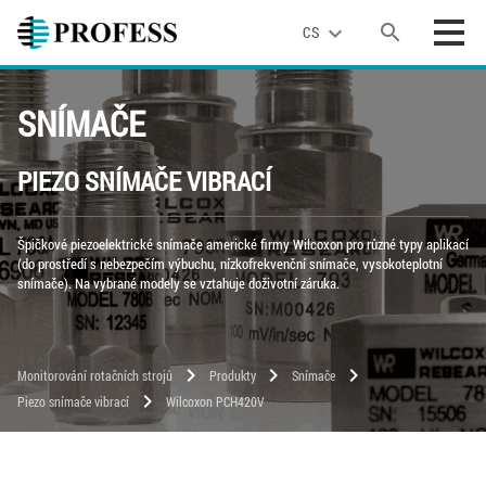
search
expand_more
CS
SNÍMAČE
PIEZO SNÍMAČE VIBRACÍ
Špičkové piezoelektrické snímače americké firmy Wilcoxon pro různé typy aplikací
(do prostředí s nebezpečím výbuchu, nízkofrekvenční snímače, vysokoteplotní
snímače). Na vybrané modely se vztahuje doživotní záruka.
chevron_right
chevron_right
chevron_right
Monitorování rotačních strojů
Produkty
Snímače
chevron_right
Piezo snímače vibrací
Wilcoxon PCH420V