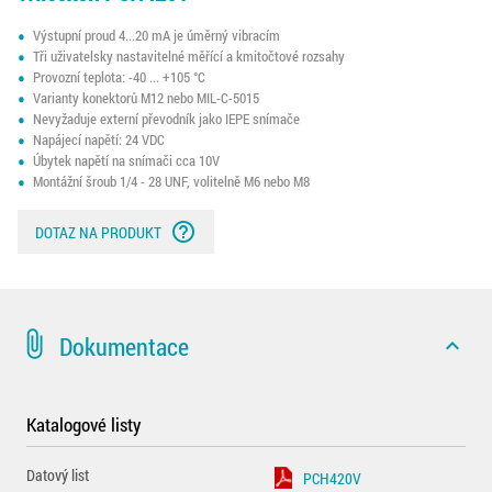
Výstupní proud 4...20 mA je úměrný vibracím
Tři uživatelsky nastavitelné měřící a kmitočtové rozsahy
Provozní teplota: -40 ... +105 °C
Varianty konektorů M12 nebo MIL-C-5015
Nevyžaduje externí převodník jako IEPE snímače
Napájecí napětí: 24 VDC
Úbytek napětí na snímači cca 10V
Montážní šroub 1/4 - 28 UNF, volitelně M6 nebo M8
help_outline
DOTAZ NA PRODUKT
attach_file
Dokumentace
expand_less
Katalogové listy
Datový list
PCH420V