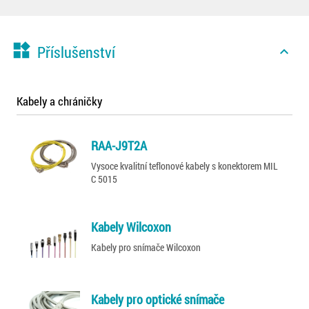
widgets
Příslušenství
expand_less
Kabely a chráničky
RAA-J9T2A
Vysoce kvalitní teflonové kabely s konektorem MIL
C 5015
Kabely Wilcoxon
Kabely pro snímače Wilcoxon
Kabely pro optické snímače