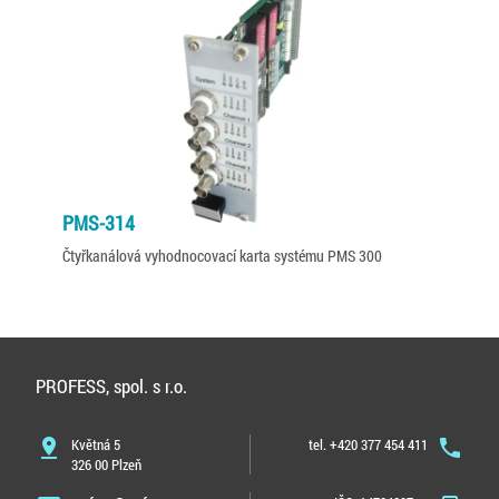
PMS-314
Čtyřkanálová vyhodnocovací karta systému PMS 300
PROFESS, spol. s r.o.
pin_drop
Květná 5
tel. +420 377 454 411
phone
326 00 Plzeň