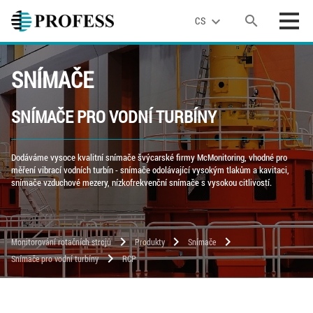
search
expand_more
CS
SNÍMAČE
SNÍMAČE PRO VODNÍ TURBÍNY
Dodáváme vysoce kvalitní snímače švýcarské firmy McMonitoring, vhodné pro
měření vibrací vodních turbín - snímače odolávající vysokým tlakům a kavitaci,
snímače vzduchové mezery, nízkofrekvenční snímače s vysokou citlivostí.
chevron_right
chevron_right
chevron_right
Monitorování rotačních strojů
Produkty
Snímače
chevron_right
Snímače pro vodní turbíny
RCP