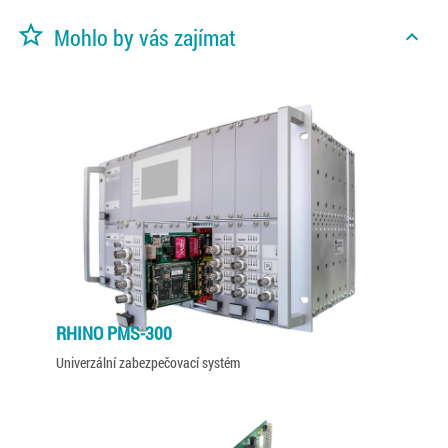
star_border
Mohlo by vás zajímat
expand_less
RHINO PMS-300
Univerzální zabezpečovací systém