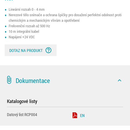
Lineární rozsah 0 - 4 mm
Nerezové tělo snímače a ochrana špičky pro dosažení perfektní odolnost proti
chemickým a mechanickým vlivům a opotřebení
Frekvenční rozsah až 500 Hz
10 m integrální kabel
Napájení +24 VDC
help_outline
DOTAZ NA PRODUKT
attach_file
Dokumentace
expand_less
Katalogové listy
Datový list RCP004
EN