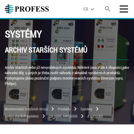
search
expand_more
CS
SYSTÉMY
ARCHIV STARŠÍCH SYSTÉMŮ
Archiv starších nebo již nevyráběných systémů. Některé jsou stále k dispozici jako
náhradní díly, u jiných je třeba zvolit náhradu z aktuálně vyráběných produktů.
Poskytujeme plnou pozáruční podporu monitorovacích systémů Emerson (epro,
Philips).
chevron_right
chevron_right
chevron_right
Monitorování rotačních strojů
Produkty
Systémy
chevron_right
chevron_right
Archiv starších systémů
CSI 6500, AMS 6500
A 6220/BD