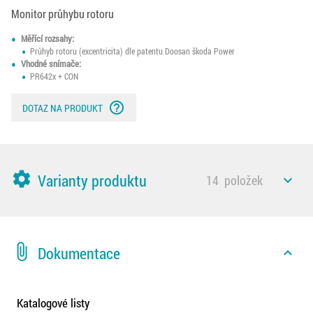
Monitor průhybu rotoru
Měřící rozsahy:
Průhyb rotoru (excentricita) dle patentu Doosan škoda Power
Vhodné snímače:
PR642x + CON
help_outline
DOTAZ NA PRODUKT
settings
Varianty produktu
14
položek
expand_less
attach_file
Dokumentace
expand_less
Katalogové listy