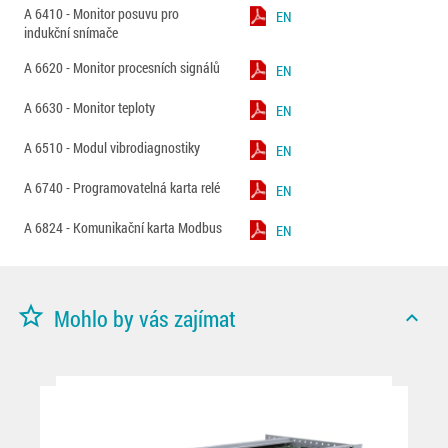
A 6410 - Monitor posuvu pro
EN
indukční snímače
A 6620 - Monitor procesních signálů
EN
A 6630 - Monitor teploty
EN
A 6510 - Modul vibrodiagnostiky
EN
A 6740 - Programovatelná karta relé
EN
A 6824 - Komunikační karta Modbus
EN
star_border
Mohlo by vás zajímat
expand_less