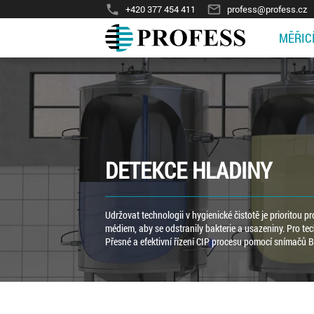
phone
mail_outline
+420 377 454 411
profess@profess.cz
MĚŘIC
DETEKCE HLADINY
Udržovat technologii v hygienické čistotě je prioritou 
médiem, aby se odstranily bakterie a usazeniny. Pro tech
Přesné a efektivní řízení CIP procesu pomocí snímačů B