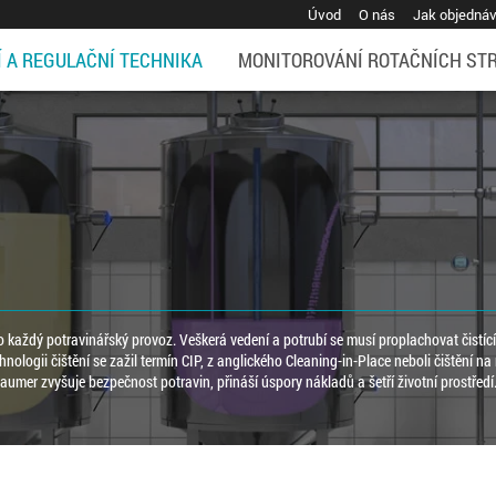
Úvod
O nás
Jak objedná
Í A REGULAČNÍ TECHNIKA
MONITOROVÁNÍ ROTAČNÍCH ST
pro každý potravinářský provoz. Veškerá vedení a potrubí se musí proplachovat čistíc
nologii čištění se zažil termín CIP, z anglického Cleaning-in-Place neboli čištění na 
aumer zvyšuje bezpečnost potravin, přináší úspory nákladů a šetří životní prostředí