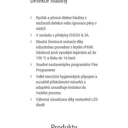
Detekce hladiny
Rychlá a přesná dtekce hladiny s
možností detekce nebo ignorace pěny v
nádrži
V souladu s předpisy EHEDG & 3A.
Dlouhá životnost snímače díky
robustnímu provedení s krytím IP69K.
Odolnost proti vysokým teplotám až do
150 °C a tlaku do 16 barů
Snadné nastavenípřes programátor Flex
Programmer
Velké množství hygienických připojení a
rozsáhlé příslušenství návarků a
adaptérů usnadňuje instalaci do
Vašeho procesu
Výborná vizualizace díky vestavěné LED
diodě
Produkty