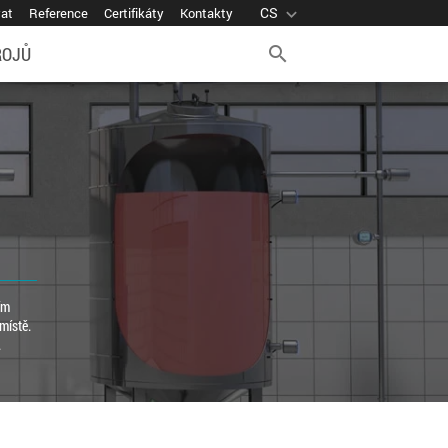
CS
expand_more
vat
Reference
Certifikáty
Kontakty
ROJŮ
search
ím
místě.
.