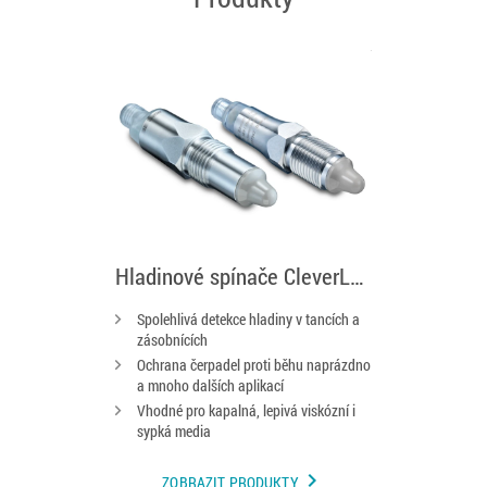
Hladinové spínače CleverLevel
Spolehlivá detekce hladiny v tancích a
zásobnících
Ochrana čerpadel proti běhu naprázdno
a mnoho dalších aplikací
Vhodné pro kapalná, lepivá viskózní i
sypká media
chevron_right
ZOBRAZIT PRODUKTY