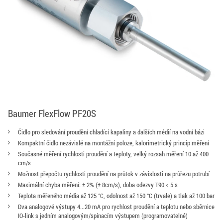
Baumer FlexFlow PF20S
Čidlo pro sledování proudění chladící kapaliny a dalších médií na vodní bázi
Kompaktní čidlo nezávislé na montážní poloze, kalorimetrický princip měření
Současné měření rychlosti proudění a teploty, velký rozsah měření 10 až 400
cm/s
Možnost přepočtu rychlosti proudění na průtok v závislosti na průřezu potrubí
Maximální chyba měření: ± 2% (± 8cm/s), doba odezvy T90 < 5 s
Teplota měřeného média až 125 °C, odolnost až 150 °C (trvale) a tlak až 100 bar
Dva analogové výstupy 4...20 mA pro rychlost proudění a teplotu nebo sběrnice
IO-link s jedním analogovým/spínacím výstupem (programovatelné)