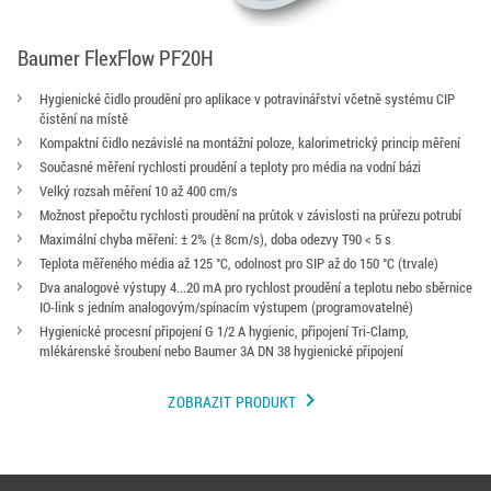
Baumer FlexFlow PF20H
Hygienické čidlo proudění pro aplikace v potravinářství včetně systému CIP
čistění na místě
Kompaktní čidlo nezávislé na montážní poloze, kalorimetrický princip měření
Současné měření rychlosti proudění a teploty pro média na vodní bázi
Velký rozsah měření 10 až 400 cm/s
Možnost přepočtu rychlosti proudění na průtok v závislosti na průřezu potrubí
Maximální chyba měření: ± 2% (± 8cm/s), doba odezvy T90 < 5 s
Teplota měřeného média až 125 °C, odolnost pro SIP až do 150 °C (trvale)
Dva analogové výstupy 4...20 mA pro rychlost proudění a teplotu nebo sběrnice
IO-link s jedním analogovým/spínacím výstupem (programovatelné)
Hygienické procesní připojení G 1/2 A hygienic, připojení Tri-Clamp,
mlékárenské šroubení nebo Baumer 3A DN 38 hygienické připojení
chevron_right
ZOBRAZIT PRODUKT