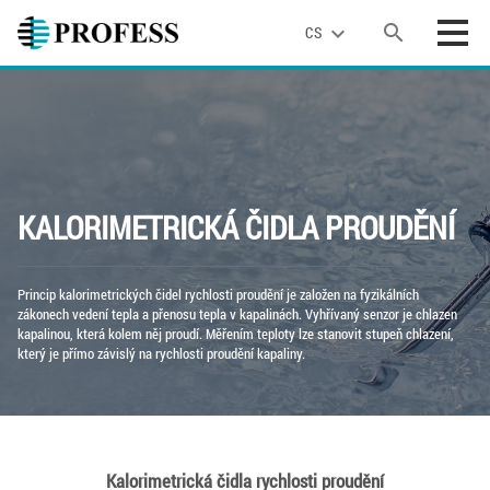
search
expand_more
CS
KALORIMETRICKÁ ČIDLA PROUDĚNÍ
Princip kalorimetrických čidel rychlosti proudění je založen na fyzikálních
zákonech vedení tepla a přenosu tepla v kapalinách. Vyhřívaný senzor je chlazen
kapalinou, která kolem něj proudí. Měřením teploty lze stanovit stupeň chlazení,
který je přímo závislý na rychlosti proudění kapaliny.
Kalorimetrická čidla rychlosti proudění