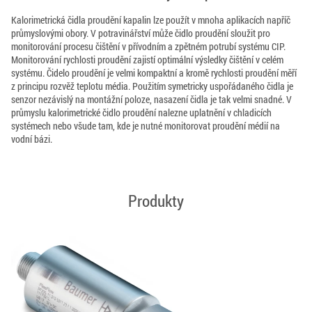
Kalorimetrická čidla proudění kapalin lze použít v mnoha aplikacích napříč
průmyslovými obory. V potravinářství může čidlo proudění sloužit pro
monitorování procesu čištění v přívodním a zpětném potrubí systému CIP.
Monitorování rychlosti proudění zajistí optimální výsledky čištění v celém
systému. Čidelo proudění je velmi kompaktní a kromě rychlosti proudění měří
z principu rozvěž teplotu média. Použitím symetricky uspořádaného čidla je
senzor nezávislý na montážní poloze, nasazení čidla je tak velmi snadné. V
průmyslu kalorimetrické čidlo proudění nalezne uplatnění v chladicích
systémech nebo všude tam, kde je nutné monitorovat proudění médií na
vodní bázi.
Produkty