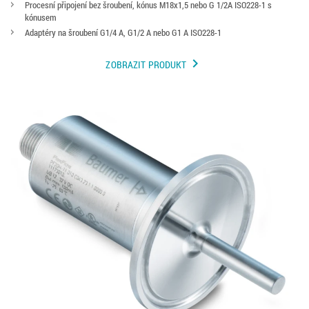
Procesní připojení bez šroubení, kónus M18x1,5 nebo G 1/2A ISO228-1 s
kónusem
Adaptéry na šroubení G1/4 A, G1/2 A nebo G1 A ISO228-1
chevron_right
ZOBRAZIT PRODUKT