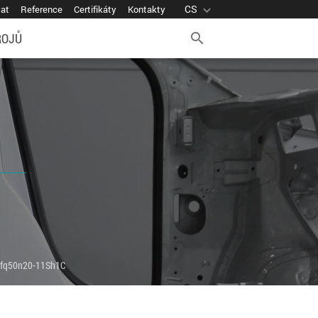
CS
expand_more
vat
Reference
Certifikáty
Kontakty
ROJŮ
search
40fq50n20-11Sh1C