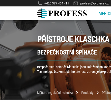
phone
mail_outline
+420 377 454 411
profess@profess.cz
MĚŘIC
PŘÍSTROJE KLASCHKA
BEZPEČNOSTNÍ SPÍNAČE
Bezpečnostní spínače Klaschka jsou založené na kódovan
Technologie bezkontaktního přenosu zaručuje bezprobl
chevron_right
chevron_right
Měřicí a regulační technika
Produkty
Přístr