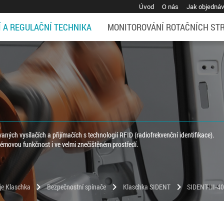
Úvod
O nás
Jak objedná
Í A REGULAČNÍ TECHNIKA
MONITOROVÁNÍ ROTAČNÍCH ST
ých vysílačích a přijímačích s technologií RFID (radiofrekvenční identifikace).
émovou funkčnost i ve velmi znečištěném prostředí.
chevron_right
chevron_right
chevron_right
oje Klaschka
Bezpečnostní spínače
Klaschka SIDENT
SIDENT-III-