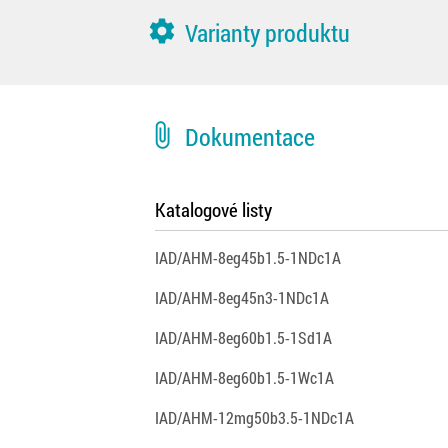
settings
Varianty produktu
attach_file
Dokumentace
Katalogové listy
IAD/AHM-8eg45b1.5-1NDc1A
IAD/AHM-8eg45n3-1NDc1A
IAD/AHM-8eg60b1.5-1Sd1A
IAD/AHM-8eg60b1.5-1Wc1A
IAD/AHM-12mg50b3.5-1NDc1A