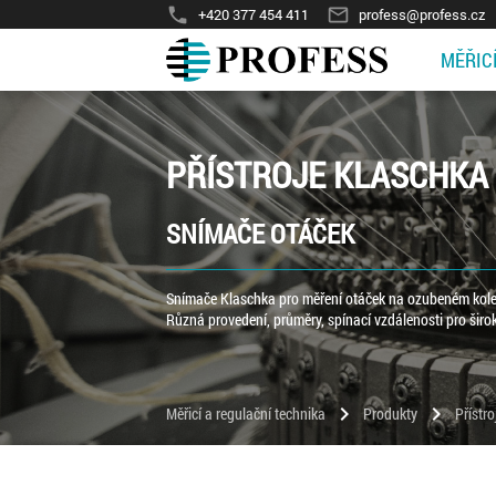
phone
mail_outline
+420 377 454 411
profess@profess.cz
MĚŘIC
PŘÍSTROJE KLASCHKA
SNÍMAČE OTÁČEK
Snímače Klaschka pro měření otáček na ozubeném kole. 
Různá provedení, průměry, spínací vzdálenosti pro šir
chevron_right
chevron_right
Měřicí a regulační technika
Produkty
Přístr