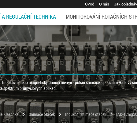
Úvod
O nás
Jak objedná
Í A REGULAČNÍ TECHNIKA
MONITOROVÁNÍ ROTAČNÍCH ST
Induktivní nebo magnetický princip měření - pulsní snímače s použitím Hallovy so
oké spektrum průmyslových aplikací.
chevron_right
chevron_right
chevron_right
oje Klaschka
Snímače otáček
Indukční snímače otáček
IAD-12mg5