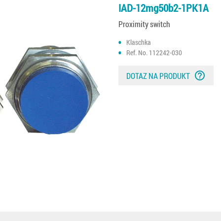
IAD-12mg50b2-1PK1A
Proximity switch
Klaschka
Ref. No. 112242-030
help_outline
DOTAZ NA PRODUKT