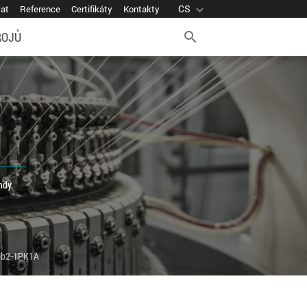
CS
expand_more
vat
Reference
Certifikáty
Kontakty
ROJŮ
search
ndy.
0b2-1PK1A