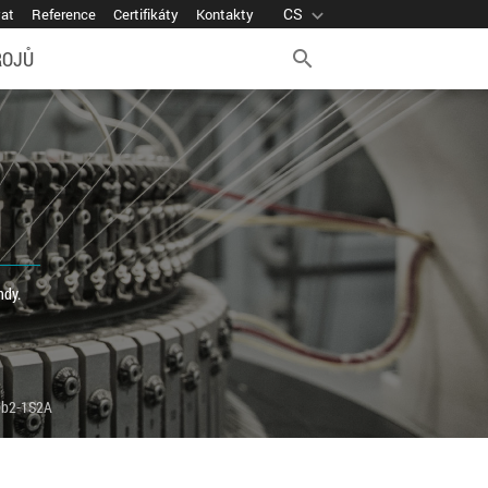
CS
expand_more
vat
Reference
Certifikáty
Kontakty
ROJŮ
search
ndy.
0b2-1S2A