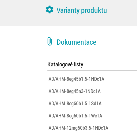
settings
Varianty produktu
attach_file
Dokumentace
Katalogové listy
IAD/AHM-8eg45b1.5-1NDc1A
IAD/AHM-8eg45n3-1NDc1A
IAD/AHM-8eg60b1.5-1Sd1A
IAD/AHM-8eg60b1.5-1Wc1A
IAD/AHM-12mg50b3.5-1NDc1A