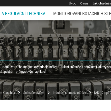
Úvod
O nás
Jak objedná
Í A REGULAČNÍ TECHNIKA
MONITOROVÁNÍ ROTAČNÍCH ST
Induktivní nebo magnetický princip měření - pulsní snímače s použitím Hallovy so
oké spektrum průmyslových aplikací.
chevron_right
chevron_right
chevron_right
oje Klaschka
Snímače otáček
Indukční snímače otáček
IAD-12mg6