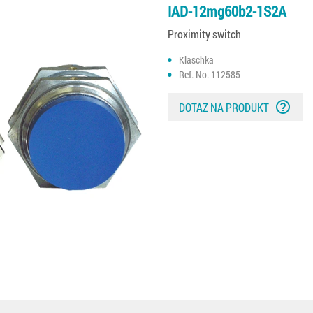
IAD-12mg60b2-1S2A
Proximity switch
Klaschka
Ref. No. 112585
help_outline
DOTAZ NA PRODUKT