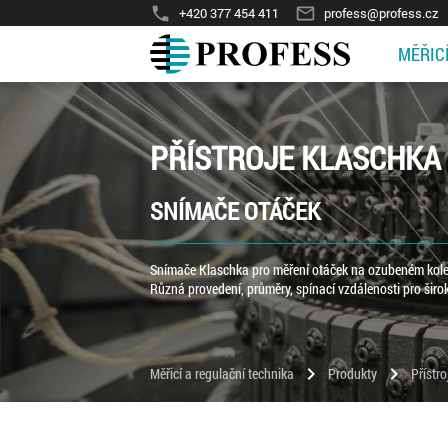
phone
mail_outline
+420 377 454 411
profess@profess.cz
MĚŘIC
PŘÍSTROJE KLASCHKA
SNÍMAČE OTÁČEK
Snímače Klaschka pro měření otáček na ozubeném kole. 
Různá provedení, průměry, spínací vzdálenosti pro šir
chevron_right
chevron_right
Měřicí a regulační technika
Produkty
Přístr