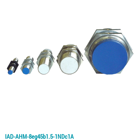
IAD-AHM-8eg45b1.5-1NDc1A