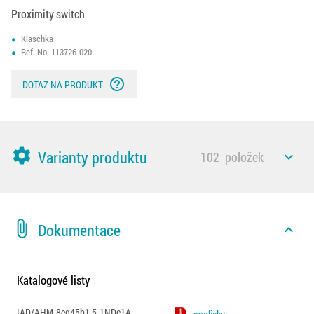
Proximity switch
Klaschka
Ref. No. 113726-020
help_outline
DOTAZ NA PRODUKT
settings
Varianty produktu
102
položek
expand_less
attach_file
Dokumentace
expand_less
Katalogové listy
IAD/AHM-8eg45b1.5-1NDc1A