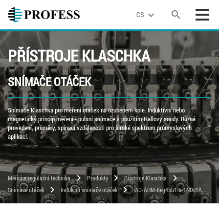
search
expand_more
CS
PŘÍSTROJE KLASCHKA
SNÍMAČE OTÁČEK
Snímače Klaschka pro měření otáček na ozubeném kole. Induktivní nebo
magnetický princip měření - pulsní snímače s použitím Hallovy sondy. Různá
provedení, průměry, spínací vzdálenosti pro široké spektrum průmyslových
aplikací.
chevron_right
chevron_right
chevron_right
Měřicí a regulační technika
Produkty
Přístroje Klaschka
chevron_right
chevron_right
Snímače otáček
Indukční snímače otáček
IAD-AHM-8eg45b1.5-1NDc1A