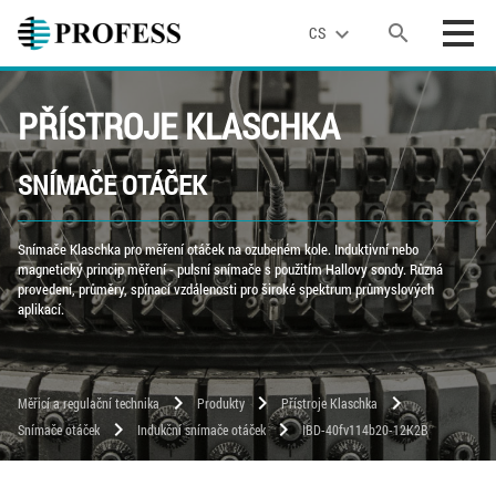
search
expand_more
CS
PŘÍSTROJE KLASCHKA
SNÍMAČE OTÁČEK
Snímače Klaschka pro měření otáček na ozubeném kole. Induktivní nebo
magnetický princip měření - pulsní snímače s použitím Hallovy sondy. Různá
provedení, průměry, spínací vzdálenosti pro široké spektrum průmyslových
aplikací.
chevron_right
chevron_right
chevron_right
Měřicí a regulační technika
Produkty
Přístroje Klaschka
chevron_right
chevron_right
Snímače otáček
Indukční snímače otáček
IBD-40fv114b20-12K2B