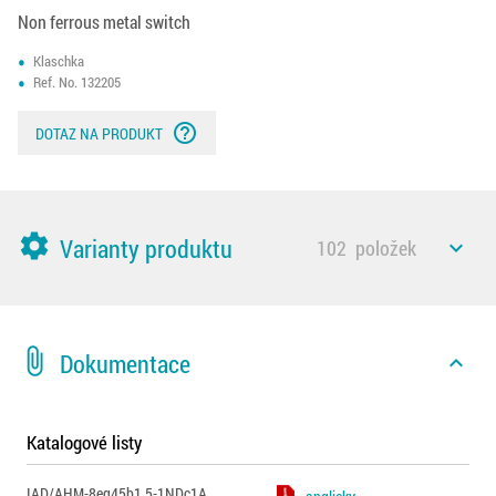
Non ferrous metal switch
Klaschka
Ref. No. 132205
help_outline
DOTAZ NA PRODUKT
settings
Varianty produktu
102
položek
expand_less
attach_file
Dokumentace
expand_less
Katalogové listy
IAD/AHM-8eg45b1.5-1NDc1A