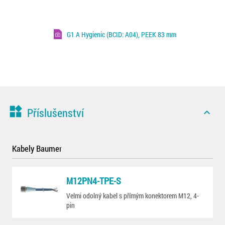
G1 A Hygienic (BCID: A04), PEEK 83 mm
widgets
Příslušenství
expand_less
Kabely Baumer
M12PN4-TPE-S
Velmi odolný kabel s přímým konektorem M12, 4-
pin