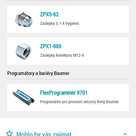
ZPX5-62
Záslepka G 1 A hygienic
ZPX1-005
Záslepka konektoru M12-A
Programátory a bariéry Baumer
FlexProgrammer 9701
Programátor pro procesní senzory firmy Baumer
star_border
Mohlo by vás zajímat
expand_less