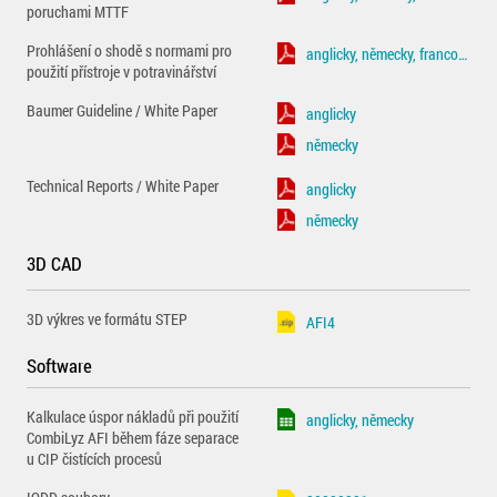
poruchami MTTF
Prohlášení o shodě s normami pro
anglicky, německy, francouzsky
použití přístroje v potravinářství
Baumer Guideline / White Paper
anglicky
německy
Technical Reports / White Paper
anglicky
německy
3D CAD
3D výkres ve formátu STEP
AFI4
Software
Kalkulace úspor nákladů při použití
anglicky, německy
CombiLyz AFI během fáze separace
u CIP čistících procesů