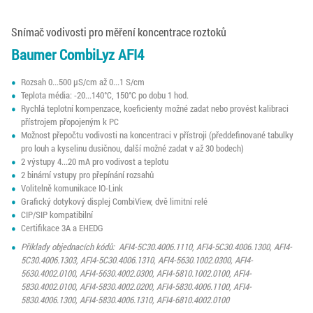
Snímač vodivosti pro měření koncentrace roztoků
Baumer CombiLyz AFI4
Rozsah 0...500 μS/cm až 0...1 S/cm
Teplota média: -20...140°C, 150°C po dobu 1 hod.
Rychlá teplotní kompenzace, koeficienty možné zadat nebo provést kalibraci
přístrojem přopojeným k PC
Možnost přepočtu vodivosti na koncentraci v přístroji (předdefinované tabulky
pro louh a kyselinu dusičnou, další možné zadat v až 30 bodech)
2 výstupy 4...20 mA pro vodivost a teplotu
2 binární vstupy pro přepínání rozsahů
Volitelně komunikace IO-Link
Grafický dotykový displej CombiView, dvě limitní relé
CIP/SIP kompatibilní
Certifikace 3A a EHEDG
Příklady objednacích kódů: AFI4-5C30.4006.1110, AFI4-5C30.4006.1300, AFI4-
5C30.4006.1303, AFI4-5C30.4006.1310, AFI4-5630.1002.0300, AFI4-
5630.4002.0100, AFI4-5630.4002.0300, AFI4-5810.1002.0100, AFI4-
5830.4002.0100, AFI4-5830.4002.0200, AFI4-5830.4006.1100, AFI4-
5830.4006.1300, AFI4-5830.4006.1310, AFI4-6810.4002.0100