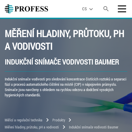
search
expand_more
CS
MĚŘENÍ HLADINY, PRŮTOKU, PH
A VODIVOSTI
INDUKČNÍ SNÍMAČE VODIVOSTI BAUMER
Indukční snímače vodivosti pro sledování koncentrace čistících roztoků a separaci
fází u procesů automatického čištění na místě (CIP) v nápojovém průmyslu.
Snímače jsou navrženy s ohledem na rychlou odezvu a dodržení vysokých
hygienických standardů.
chevron_right
chevron_right
Měřicí a regulační technika
Produkty
chevron_right
Měření hladiny, průtoku, pH a vodivosti
Indukční snímače vodivosti Baumer