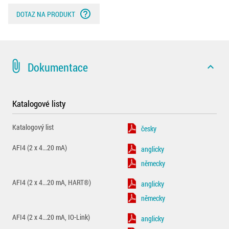
help_outline
DOTAZ NA PRODUKT
attach_file
Dokumentace
expand_less
Katalogové listy
Katalogový list
česky
AFI4 (2 x 4...20 mA)
anglicky
německy
AFI4 (2 x 4...20 mA, HART®)
anglicky
německy
AFI4 (2 x 4...20 mA, IO-Link)
anglicky