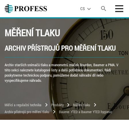
search
expand_more
CS
MĚŘENÍ TLAKU
ARCHIV PŘÍSTROJŮ PRO MĚŘENÍ TLAKU
Archiv starších snímačů tlaku a manometrů značek Bourdon, Baumer a PMA. V
této sekci naleznete katalogové listy a další potřebnou dokumentaci. Rádi
poskytneme technickou podporu, pomůžeme dodat náhradní díl nebo
vyspecifikujeme náhradu.
chevron_right
chevron_right
chevron_right
Měřicí a regulační technika
Produkty
Měření tlaku
chevron_right
Archiv přístrojů pro měření tlaku
Baumer YTED a Baumer YTED hygienic