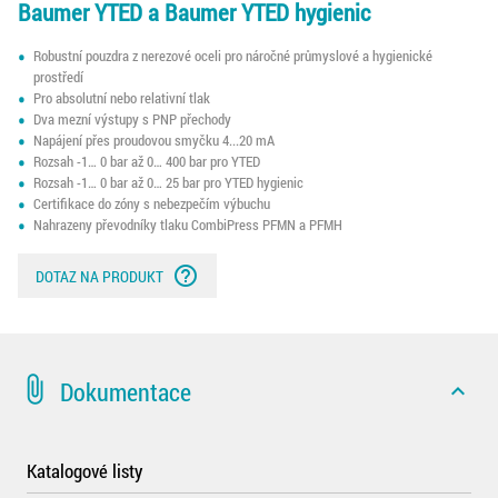
Baumer YTED a Baumer YTED hygienic
Robustní pouzdra z nerezové oceli pro náročné průmyslové a hygienické
prostředí
Pro absolutní nebo relativní tlak
Dva mezní výstupy s PNP přechody
Napájení přes proudovou smyčku 4...20 mA
Rozsah -1… 0 bar až 0… 400 bar pro YTED
Rozsah -1… 0 bar až 0… 25 bar pro YTED hygienic
Certifikace do zóny s nebezpečím výbuchu
Nahrazeny převodníky tlaku CombiPress PFMN a PFMH
help_outline
DOTAZ NA PRODUKT
attach_file
Dokumentace
expand_less
Katalogové listy