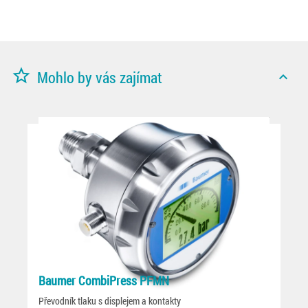
star_border
Mohlo by vás zajímat
expand_less
Baumer CombiPress PFMN
Převodník tlaku s displejem a kontakty