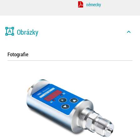
německy
format_shapes
Obrázky
expand_less
Fotografie