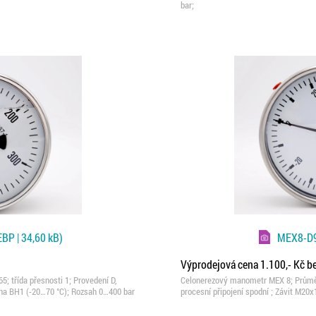
bar;
BP | 34,60 kB)
MEX8-D
Výprodejová cena 1.100,- Kč 
 třída přesnosti 1; Provedení D,
Celonerezový manometr MEX 8; Průměr 
lina BH1 (-20…70 °C); Rozsah 0…400 bar
procesní připojení spodní ; Závit M20