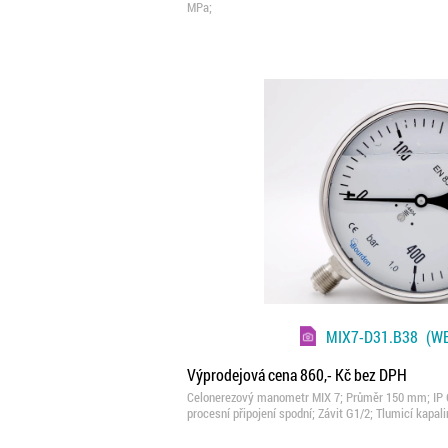
MPa;
MIX7-D31.B38
(WE
Výprodejová cena 860,- Kč bez DPH
Celonerezový manometr MIX 7; Průměr 150 mm; IP 65;
procesní připojení spodní; Závit G1/2; Tlumicí kapa