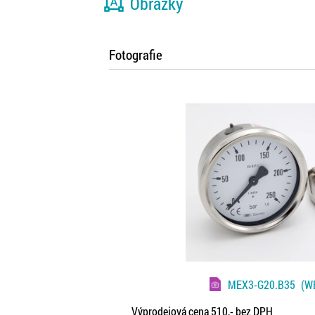
format_shapes
Obrázky
Fotografie
MEX3-G20.B35
(WE
Výprodejová cena 510,- bez DPH