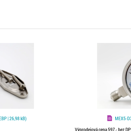
BP | 26,98 kB)
MEX5-D
Výprodejová cena 597,- bez D