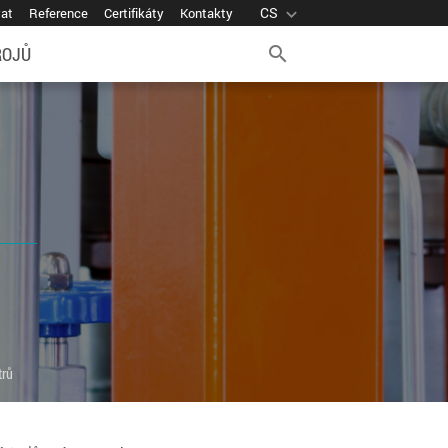
CS
expand_more
vat
Reference
Certifikáty
Kontakty
ROJŮ
search
trů