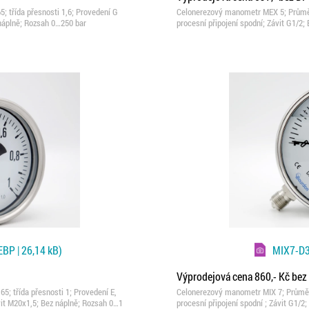
 třída přesnosti 1,6; Provedení G
Celonerezový manometr MEX 5; Průměr 
 náplně; Rozsah 0…250 bar
procesní připojení spodní; Závit G1/2;
BP | 26,14 kB)
MIX7-D
Výprodejová cena 860,- Kč be
; třída přesnosti 1; Provedení E,
Celonerezový manometr MIX 7; Průměr 
vit M20x1,5; Bez náplně; Rozsah 0…1
procesní připojení spodní ; Závit G1/