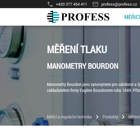
phone
mail_outline
+420 377 454 411
profess@profess.cz
MĚŘIC
MĚŘENÍ TLAKU
MANOMETRY BOURDON
Manometry Bourdon jsou synonymem pro odolnost a špi
zakladatelem firmy Eugène Bourdonem roku 1849. Příst
chevron_right
chevron_right
Měřicí a regulační technika
Produkty
Měření