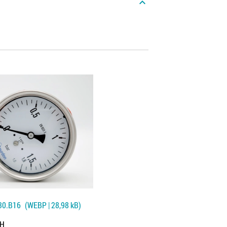
expand_less
30.B16
(WEBP | 28,98 kB)
PH