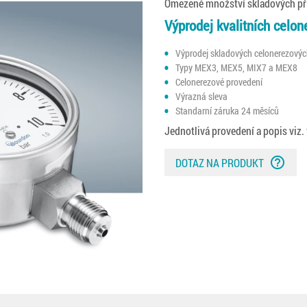
Omezené množství skladových pří
Výprodej kvalitních cel
Výprodej skladových celonerezový
Typy MEX3, MEX5, MIX7 a MEX8
Celonerezové provedení
Výrazná sleva
Standarní záruka 24 měsíců
Jednotlivá provedení a popis viz. 
help_outline
DOTAZ NA PRODUKT