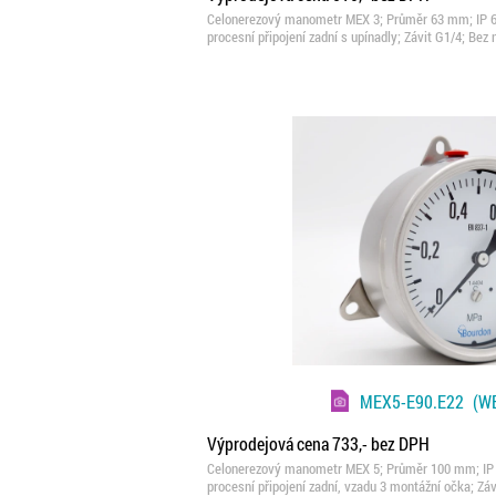
Celonerezový manometr MEX 3; Průměr 63 mm; IP 65;
procesní připojení zadní s upínadly; Závit G1/4; Bez
MEX5-E90.E22
(WE
Výprodejová cena 733,- bez DPH
Celonerezový manometr MEX 5; Průměr 100 mm; IP 65
procesní připojení zadní, vzadu 3 montážní očka; Zá