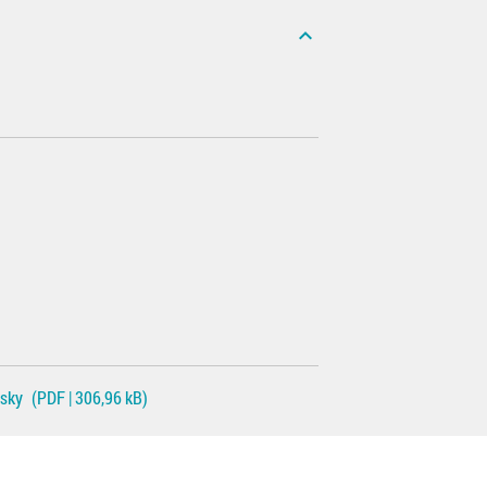
expand_less
zsky
(PDF | 306,96 kB)