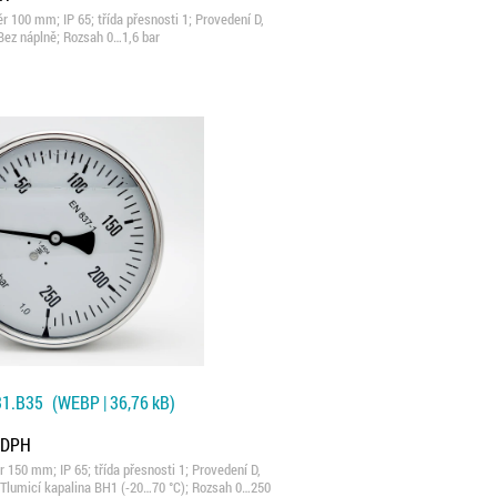
100 mm; IP 65; třída přesnosti 1; Provedení D,
 Bez náplně; Rozsah 0…1,6 bar
31.B35
(WEBP | 36,76 kB)
z DPH
150 mm; IP 65; třída přesnosti 1; Provedení D,
2; Tlumicí kapalina BH1 (-20…70 °C); Rozsah 0…250