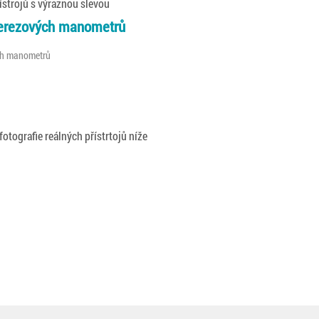
strojů s výraznou slevou
onerezových manometrů
ch manometrů
fotografie reálných přístrtojů níže