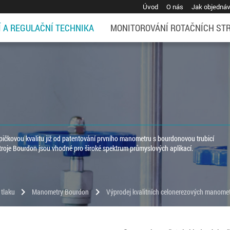
Úvod
O nás
Jak objedná
Í A REGULAČNÍ TECHNIKA
MONITOROVÁNÍ ROTAČNÍCH ST
čkovou kvalitu již od patentování prvního manometru s bourdonovou trubicí
roje Bourdon jsou vhodné pro široké spektrum průmyslových aplikací.
chevron_right
chevron_right
 tlaku
Manometry Bourdon
Výprodej kvalitních celonerezových manome