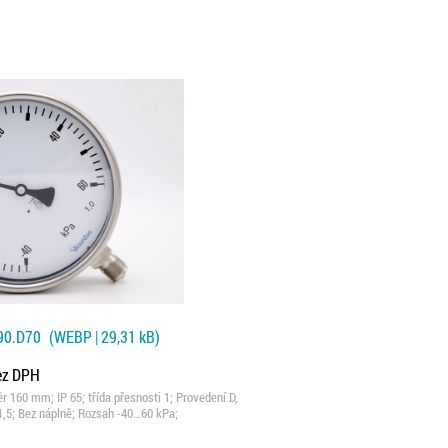
90.D70
(WEBP | 29,31 kB)
bez DPH
160 mm; IP 65; třída přesnosti 1; Provedení D,
x1,5; Bez náplně; Rozsah -40…60 kPa;