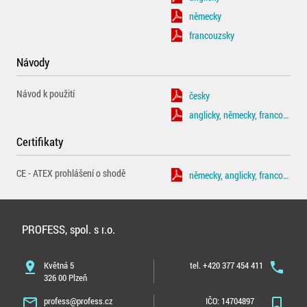
německy
francouzsky
Návody
Návod k použití
česky
anglicky, německy, francouzsky, španělsky
Certifikaty
CE - ATEX prohlášení o shodě
německy, anglicky, francouzsky
PROFESS, spol. s r.o.
pin_drop
Květná 5
tel. +420 377 454 411
phone
326 00 Plzeň
mail_outline
profess@profess.cz
IČO: 14704897
bookmark_border