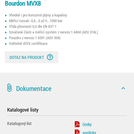
Bourdon MVX8
Vhodné i pro korozivní plyny a kapaliny
Měřicí rozsah -0,6...0 až 0...1000 bar
Třída přesnosti 0,6 dle EN 837-1
Smáčené části a měřící systém z nerezu 1.4404 (AISI 316L)
Pouzdro z nerezu 1.4301 (AISI 304)
Volitelně ATEX certifikace
help_outline
DOTAZ NA PRODUKT
attach_file
Dokumentace
expand_less
Katalogové listy
Katalogový list
česky
anglicky