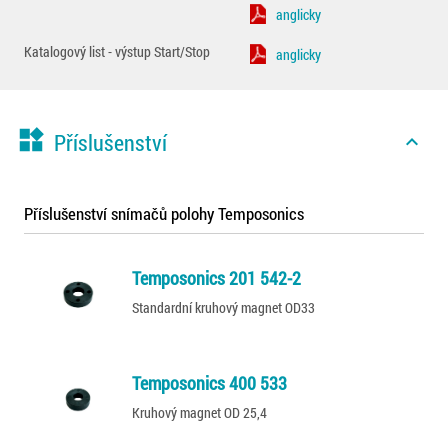
anglicky
Katalogový list - výstup Start/Stop
anglicky
widgets
Příslušenství
expand_less
Příslušenství snímačů polohy Temposonics
Temposonics 201 542-2
Standardní kruhový magnet OD33
Temposonics 400 533
Kruhový magnet OD 25,4