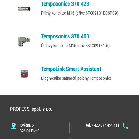
Temposonics 370 423
Přímý konektor M16 (dříve STC09131D06PG9)
Temposonics 370 460
Úhlový konektor M16 (dříve STC09131-6)
TempoLink Smart Assistant
Diagnostika snímačů polohy Temposonics
PROFESS, spol. s r.o.
pin_drop
Květná 5
tel. +420 377 454 411
phone
326 00 Plzeň