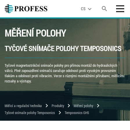
search
expand_more
CS
MĚŘENÍ POLOHY
TYČOVÉ SNÍMAČE POLOHY TEMPOSONICS
Tyčové magnetostrikční snímače polohy pro přímou montáž do hydraulických
válců. Plné zapouzdření snímačů zaručuje odolnost proti vysokým provozním
tlakům a odolnost proti vibracím. Verze s různými montážními přírubami, měřicími
rozsahy a výstupy.
chevron_right
chevron_right
chevron_right
Měřicí a regulační technika
Produkty
Měření polohy
chevron_right
Tyčové snímače polohy Temposonics
Temposonics GH5