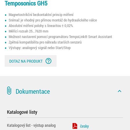
Temposonics GH5
Magnetostrikční bezkontaktní princip měření
Snímač je vhodný pro přímou montáž do hydraulického válce
Absolutní měření polohy s linearitou ± 0,02%
Měřící rozsah 25…7620 mm
Možnost nastavení pomocí programátoru TempoLink® Smart Assistant
Zpětná kompatibilita pro náhradu starších senzorů
Výstupy: analogový signál nebo Start/Stop
help_outline
DOTAZ NA PRODUKT
attach_file
Dokumentace
expand_less
Katalogové listy
Katalogový list - výstup analog
česky