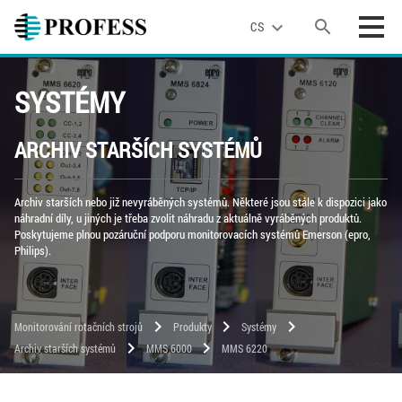
search
expand_more
CS
SYSTÉMY
ARCHIV STARŠÍCH SYSTÉMŮ
Archiv starších nebo již nevyráběných systémů. Některé jsou stále k dispozici jako
náhradní díly, u jiných je třeba zvolit náhradu z aktuálně vyráběných produktů.
Poskytujeme plnou pozáruční podporu monitorovacích systémů Emerson (epro,
Philips).
chevron_right
chevron_right
chevron_right
Monitorování rotačních strojů
Produkty
Systémy
chevron_right
chevron_right
Archiv starších systémů
MMS 6000
MMS 6220