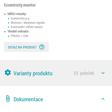
Eccentricity monitor
Měřící rozsahy:
Excentricita p-p
Mininum / Maximum signálu
Kontinuální měření mezery
Vhodné snímače:
PR642x + CON
help_outline
DOTAZ NA PRODUKT
settings
Varianty produktu
23
položek
expand_less
attach_file
Dokumentace
expand_less