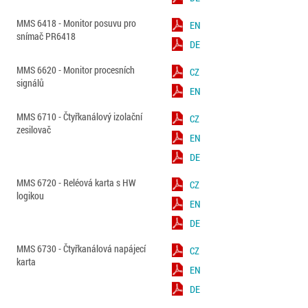
MMS 6418 - Monitor posuvu pro
EN
snímač PR6418
DE
MMS 6620 - Monitor procesních
CZ
signálů
EN
MMS 6710 - Čtyřkanálový izolační
CZ
zesilovač
EN
DE
MMS 6720 - Reléová karta s HW
CZ
logikou
EN
DE
MMS 6730 - Čtyřkanálová napájecí
CZ
karta
EN
DE