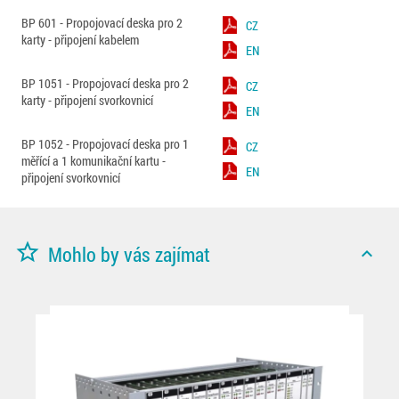
BP 601 - Propojovací deska pro 2
CZ
karty - připojení kabelem
EN
BP 1051 - Propojovací deska pro 2
CZ
karty - připojení svorkovnicí
EN
BP 1052 - Propojovací deska pro 1
CZ
měřící a 1 komunikační kartu -
EN
připojení svorkovnicí
star_border
Mohlo by vás zajímat
expand_less