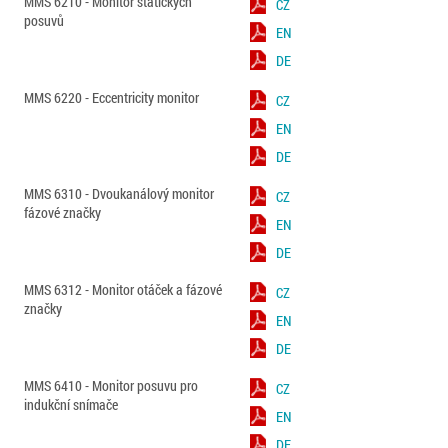
MMS 6210 - Monitor statických
CZ
posuvů
EN
DE
MMS 6220 - Eccentricity monitor
CZ
EN
DE
MMS 6310 - Dvoukanálový monitor
CZ
fázové značky
EN
DE
MMS 6312 - Monitor otáček a fázové
CZ
značky
EN
DE
MMS 6410 - Monitor posuvu pro
CZ
indukční snímače
EN
DE